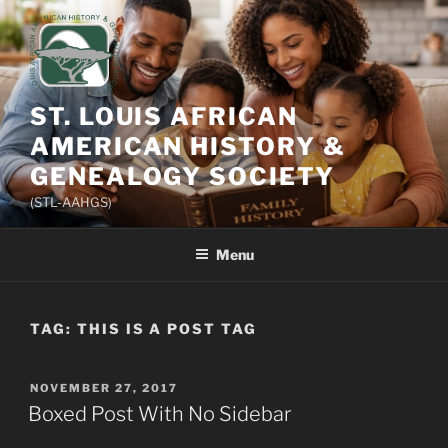
Skip
to
content
ST. LOUIS AFRICAN
AMERICAN HISTORY &
GENEALOGY SOCIETY
(STL-AAHGS)
Menu
TAG:
THIS IS A POST TAG
POSTED
NOVEMBER 27, 2017
ON
Boxed Post With No Sidebar