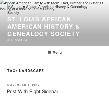
Skip
to
content
ST. LOUIS AFRICAN
AMERICAN HISTORY &
GENEALOGY SOCIETY
(STL-AAHGS)
Menu
TAG:
LANDSCAPE
POSTED
NOVEMBER 1, 2017
ON
Post With Right Sidebar